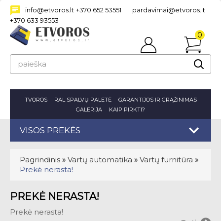
info@etvoros.lt
+370 652 53551
pardavimai@etvoros.lt
+370 633 93553
0
Prisijungti
prekė(s
-
0.00€
TVOROS
RAL SPALVŲ PALETĖ
GARANTIJOS IR GRĄŽINIMAS
GALERIJA
KAIP PIRKTI?
VISOS PREKĖS
Pagrindinis
»
Vartų automatika
»
Vartų furnitūra
»
Prekė nerasta!
PREKĖ NERASTA!
Prekė nerasta!