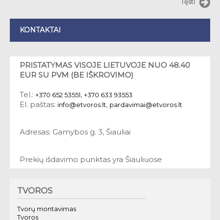
Tęsti
KONTAKTAI
PRISTATYMAS VISOJE LIETUVOJE NUO 48.40
EUR SU PVM (BE IŠKROVIMO)
Tel.:
,
+370 652 53551
+370 633 93553
El. paštas:
,
info@etvoros.lt
pardavimai@etvoros.lt
Adresas: Gamybos g. 3, Šiauliai
Prekių išdavimo punktas yra Šiauliuose
TVOROS
Tvorų montavimas
Tvoros