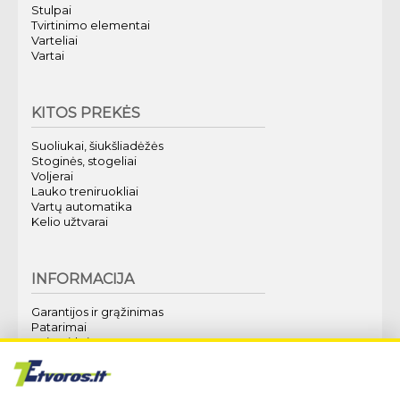
Stulpai
Tvirtinimo elementai
Varteliai
Vartai
KITOS PREKĖS
Suoliukai, šiukšliadėžės
Stoginės, stogeliai
Voljerai
Lauko treniruokliai
Vartų automatika
Kelio užtvarai
INFORMACIJA
Garantijos ir grąžinimas
Patarimai
Kaip pirkti?
Apie mus
Techninė specifikacija