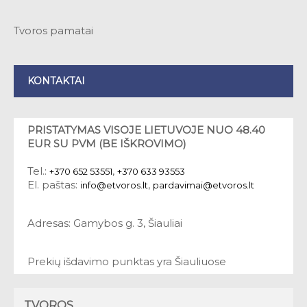
Tvoros pamatai
KONTAKTAI
PRISTATYMAS VISOJE LIETUVOJE NUO 48.40
EUR SU PVM (BE IŠKROVIMO)
Tel.:
,
+370 652 53551
+370 633 93553
El. paštas:
,
info@etvoros.lt
pardavimai@etvoros.lt
Adresas: Gamybos g. 3, Šiauliai
Prekių išdavimo punktas yra Šiauliuose
TVOROS