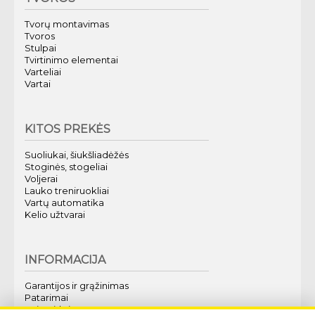
Tvorų montavimas
Tvoros
Stulpai
Tvirtinimo elementai
Varteliai
Vartai
KITOS PREKĖS
Suoliukai, šiukšliadėžės
Stoginės, stogeliai
Voljerai
Lauko treniruokliai
Vartų automatika
Kelio užtvarai
INFORMACIJA
Garantijos ir grąžinimas
Patarimai
Kaip pirkti?