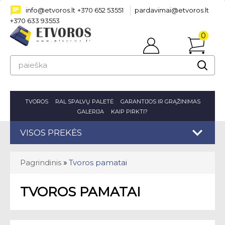
info@etvoros.lt
+370 652 53551
pardavimai@etvoros.lt
+370 633 93553
0
Prisijungti
prekė(s
-
0.00€
TVOROS
RAL SPALVŲ PALETĖ
GARANTIJOS IR GRĄŽINIMAS
GALERIJA
KAIP PIRKTI?
VISOS PREKĖS
Pagrindinis
»
Tvoros pamatai
TVOROS PAMATAI