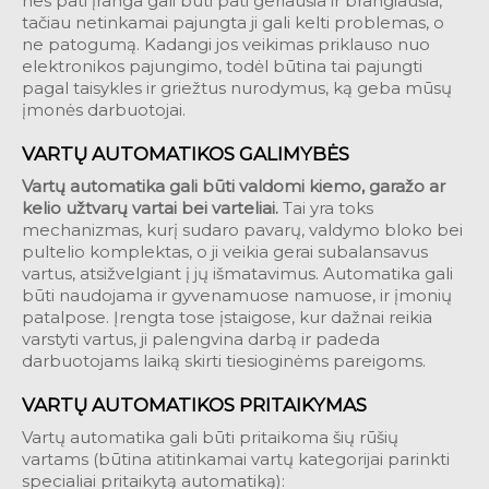
nes pati įranga gali būti pati geriausia ir brangiausia,
tačiau netinkamai pajungta ji gali kelti problemas, o
ne patogumą. Kadangi jos veikimas priklauso nuo
elektronikos pajungimo, todėl būtina tai pajungti
pagal taisykles ir griežtus nurodymus, ką geba mūsų
įmonės darbuotojai.
VARTŲ AUTOMATIKOS GALIMYBĖS
Vartų automatika gali būti valdomi kiemo, garažo ar
kelio užtvarų vartai bei varteliai.
Tai yra toks
mechanizmas, kurį sudaro pavarų, valdymo bloko bei
pultelio komplektas, o ji veikia gerai subalansavus
vartus, atsižvelgiant į jų išmatavimus. Automatika gali
būti naudojama ir gyvenamuose namuose, ir įmonių
patalpose. Įrengta tose įstaigose, kur dažnai reikia
varstyti vartus, ji palengvina darbą ir padeda
darbuotojams laiką skirti tiesioginėms pareigoms.
VARTŲ AUTOMATIKOS PRITAIKYMAS
Vartų automatika gali būti pritaikoma šių rūšių
vartams (būtina atitinkamai vartų kategorijai parinkti
specialiai pritaikytą automatiką):