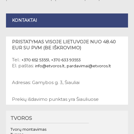
KONTAKTAI
PRISTATYMAS VISOJE LIETUVOJE NUO 48.40
EUR SU PVM (BE IŠKROVIMO)
Tel.:
,
+370 652 53551
+370 633 93553
El. paštas:
,
info@etvoros.lt
pardavimai@etvoros.lt
Adresas: Gamybos g. 3, Šiauliai
Prekių išdavimo punktas yra Šiauliuose
TVOROS
Tvorų montavimas