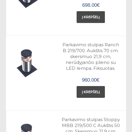
698.00€
Į KREPŠELĮ
Parkavimo stulpas Ranch
B 219/700. Aukštis 70 cm.
skersmuo 21,9 cm,
nerūdyjančio plieno su
LED lempa. Fiksuotas.
960.00€
Į KREPŠELĮ
Parkavimo stulpas Stoppy
MBB 219/500 C Aukštis 50
cm. Skersmuo 21,9 cm.