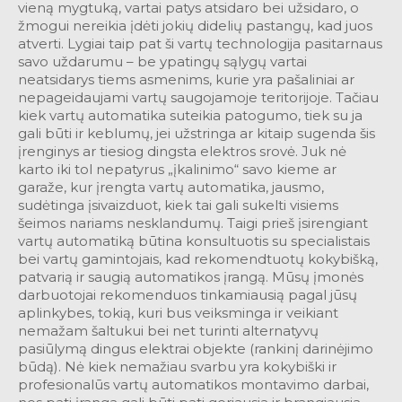
vieną mygtuką, vartai patys atsidaro bei užsidaro, o
žmogui nereikia įdėti jokių didelių pastangų, kad juos
atverti. Lygiai taip pat ši vartų technologija pasitarnaus
savo uždarumu – be ypatingų sąlygų vartai
neatsidarys tiems asmenims, kurie yra pašaliniai ar
nepageidaujami vartų saugojamoje teritorijoje. Tačiau
kiek vartų automatika suteikia patogumo, tiek su ja
gali būti ir keblumų, jei užstringa ar kitaip sugenda šis
įrenginys ar tiesiog dingsta elektros srovė. Juk nė
karto iki tol nepatyrus „įkalinimo“ savo kieme ar
garaže, kur įrengta vartų automatika, jausmo,
sudėtinga įsivaizduot, kiek tai gali sukelti visiems
šeimos nariams nesklandumų. Taigi prieš įsirengiant
vartų automatiką būtina konsultuotis su specialistais
bei vartų gamintojais, kad rekomendtuotų kokybišką,
patvarią ir saugią automatikos įrangą. Mūsų įmonės
darbuotojai rekomenduos tinkamiausią pagal jūsų
aplinkybes, tokią, kuri bus veiksminga ir veikiant
nemažam šaltukui bei net turinti alternatyvų
pasiūlymą dingus elektrai objekte (rankinį darinėjimo
būdą). Nė kiek nemažiau svarbu yra kokybiški ir
profesionalūs vartų automatikos montavimo darbai,