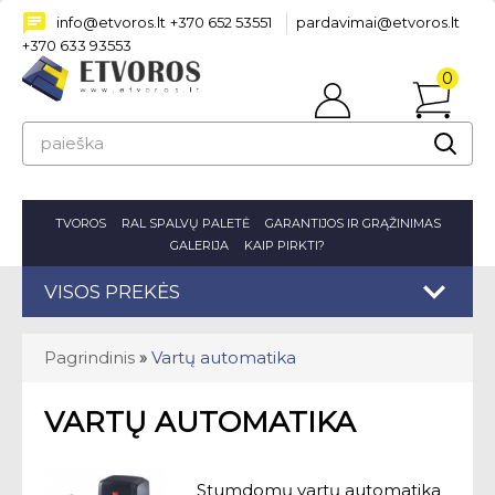
info@etvoros.lt
+370 652 53551
pardavimai@etvoros.lt
+370 633 93553
0
Prisijungti
prekė(s
-
0.00€
TVOROS
RAL SPALVŲ PALETĖ
GARANTIJOS IR GRĄŽINIMAS
GALERIJA
KAIP PIRKTI?
VISOS PREKĖS
Pagrindinis
»
Vartų automatika
VARTŲ AUTOMATIKA
Stumdomų vartų automatika