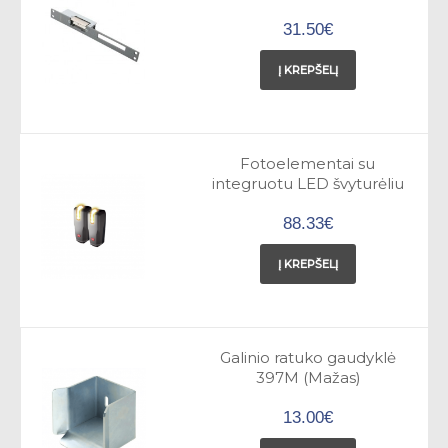
31.50€
Į KREPŠELĮ
Fotoelementai su
integruotu LED švyturėliu
88.33€
Į KREPŠELĮ
Galinio ratuko gaudyklė
397M (Mažas)
13.00€