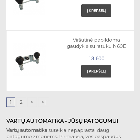
Į KREPŠELĮ
Viršutinė papildoma
gaudyklė su ratuku N60E
13.60€
Į KREPŠELĮ
1
2
>
>|
VARTŲ AUTOMATIKA - JŪSŲ PATOGUMUI
Vartų automatika
suteikia nepaprastai daug
patogumo žmonėms. Pirmiausia, vos paspaudus