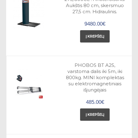
Aukštis 80 cm, skersmuo
27,5 cm. Hidraulinis.
9480.00€
Į KREPŠELĮ
PHOBOS BT A25,
varstoma dalis iki 5m, iki
800kg. MINI komplektas
su elektromagnetiniais
išjungėjais
485.00€
Į KREPŠELĮ