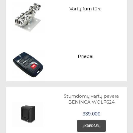
Vartų furnitūra
Priedai
Stumdomų vartų pavara
BENINCA WOLF624
339.00€
Į KREPŠELĮ