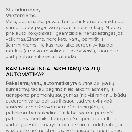
Stumdomiems;
Varstomiems.
Vartų automatika privalo būti atitinkamai parinkta bei
sumontuota pagal vartų svorį ir konstrukciją. Nuo to
priklauso kokybiškas, ilgaamžis bei nerūpestingas jos
veikimas. Žinoma, nereikėtų vartų pamiršti ir
šeimininkams – laikas nuo laiko sutepti vyrius bei
ratukus (arba kai reikalinga juos pakeisti), tuomet ir
vartų automatika veiks sklandžiai.
KAM REIKALINGA PAKELIAMŲ VARTŲ
AUTOMATIKA?
Pakeliamų vartų automatika
yra būtina dėl įvairių
sumetimų, tačiau pagrindiniais laikomi asmenų ir
transporto priemonių saugumas (ne visi rankiniu būdu
atidaromi vartai gali užsifiksuoti, tad yra tikimybė
susižeisti arba išeikvoti nemažai fizinių jėgų jų
pakėlimui bei nuleidimui) ir labai svarbu paminėti
patogumą bei laiko taupymą. Su specialiu pulteliu
vartus galėsite atidaryti ir per atstumą, todėl patogiai
įvažiuosite net neišlipę iš savo transporto priemonės.