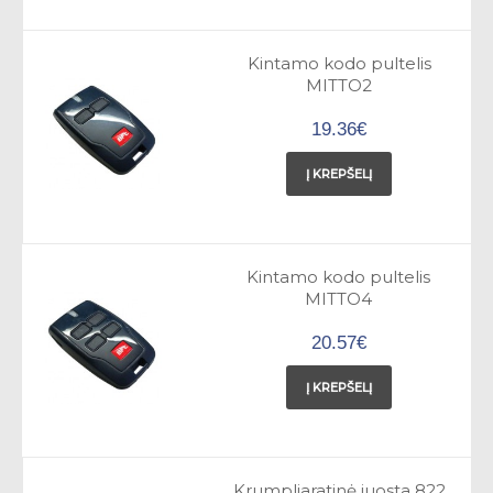
Kintamo kodo pultelis
MITTO2
19.36€
Į KREPŠELĮ
Kintamo kodo pultelis
MITTO4
20.57€
Į KREPŠELĮ
Krumpliaratinė juosta 822