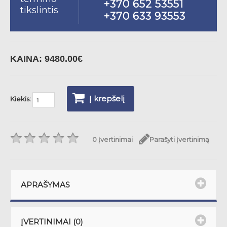
+370 652 53551
tikslintis
+370 633 93553
KAINA:
9480.00€
Į krepšelį
Kiekis:
0 įvertinimai
Parašyti įvertinimą
APRAŠYMAS
ĮVERTINIMAI (0)