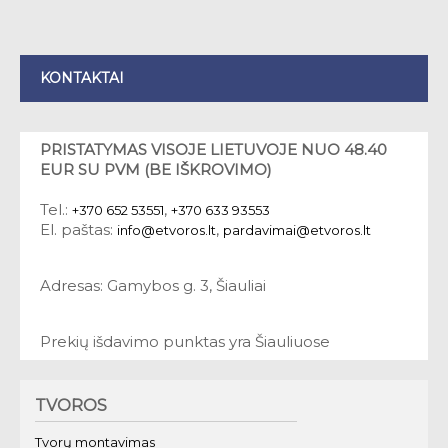
KONTAKTAI
PRISTATYMAS VISOJE LIETUVOJE NUO 48.40
EUR SU PVM (BE IŠKROVIMO)
Tel.:
,
+370 652 53551
+370 633 93553
El. paštas:
,
info@etvoros.lt
pardavimai@etvoros.lt
Adresas: Gamybos g. 3, Šiauliai
Prekių išdavimo punktas yra Šiauliuose
TVOROS
Tvorų montavimas