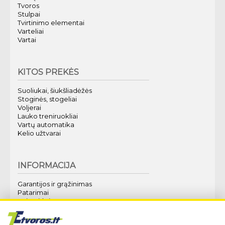
Tvoros
Stulpai
Tvirtinimo elementai
Varteliai
Vartai
KITOS PREKĖS
Suoliukai, šiukšliadėžės
Stoginės, stogeliai
Voljerai
Lauko treniruokliai
Vartų automatika
Kelio užtvarai
INFORMACIJA
Garantijos ir grąžinimas
Patarimai
Kaip pirkti?
Apie mus
Techninė specifikacija