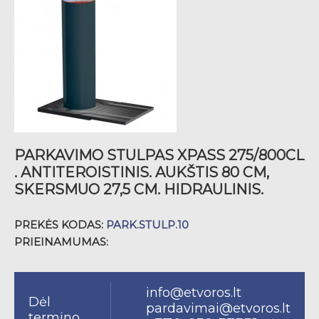
PARKAVIMO STULPAS XPASS 275/800CL
. ANTITEROISTINIS. AUKŠTIS 80 CM,
SKERSMUO 27,5 CM. HIDRAULINIS.
PREKĖS KODAS:
PARK.STULP.10
PRIEINAMUMAS:
info@etvoros.lt
Dėl
pardavimai@etvoros.lt
termino