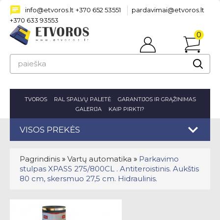
info@etvoros.lt
+370 652 53551
pardavimai@etvoros.lt
+370 633 93553
0
Prisijungti
prekė(s
-
0.00€
TVOROS
RAL SPALVŲ PALETĖ
GARANTIJOS IR GRĄŽINIMAS
GALERIJA
KAIP PIRKTI?
VISOS PREKĖS
Pagrindinis
»
Vartų automatika
»
Parkavimo
stulpas XPASS 275/800CL . Antiteroistinis. Aukštis
80 cm, skersmuo 27,5 cm. Hidraulinis.