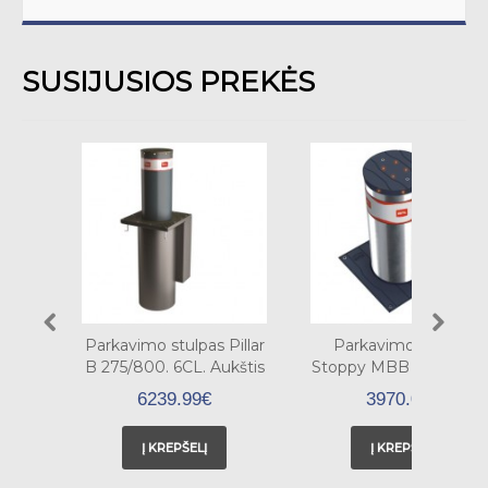
SUSIJUSIOS PREKĖS
Parkavimo stulpas Pillar
Parkavimo stulpas
B 275/800. 6CL. Aukštis
Stoppy MBB 219/700 C
80 cm, skersmuo 27,5
Aukštis 70 cm,
6239.99€
3970.00€
cm. Hidraulinis.
skersmuo 21,9 cm.
Elektromechaninis.
Į KREPŠELĮ
Į KREPŠELĮ