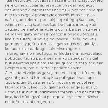
ilgai nesurūdys), bus ilgaamžiška ir tvirta. Dažyti voljerų
nerekomenduojama, nes augintinis gali nugraužti
dažus ir ne tik voljeras taps negražiu, bet dar ir šuo gali
nuo to susirgti. Aptvaras yra apskaičiuotas su tokio
dažnio juostelėmis, per kokį neprabėgtų šuo, pas jį į
voljerą neįlystų svetimas šuo, bet kartu ir būtų kuo
daugiau permatoma. Voljerų dvi (arba bent jau viena)
sienos yra gaminamos iš medžio ir be jokių tarpelių,
kad šuo turėtų užuovėją bei pavėsį. Dėl šių bei kitų
gamtos sąlygų šuniui reikalingas stogas bei grindys,
kuriuos reikia padengti nekenksmingomis
impregnavimo medžiagomis. Būda nėra individualaus
pobūdžio, tačiau pagal šeimininkų pageidavimą gali
būti išskirtinai apšiltinta. Dėl saugumo varteliai atsiveria
į voljero vidų, yra su tvirta ir patikima spyna.
Gamindami voljerus galvojame ne tik apie būsimus jų
gyventojus, kad ten būtų kuo patogiau, bet ir apie
juos prižiūrinčius asmenis. Grindys ir sienos voljere
klojamos taip, kad būtų galima kuo lengviau išvalyti.
Grindys turi būti su minimaliais tarpais, kad neužstrigtų
koja, kad būtų gyvūnui patogu lakstyti ir nesusižeistų,
neslidžios esant drėgnoms.