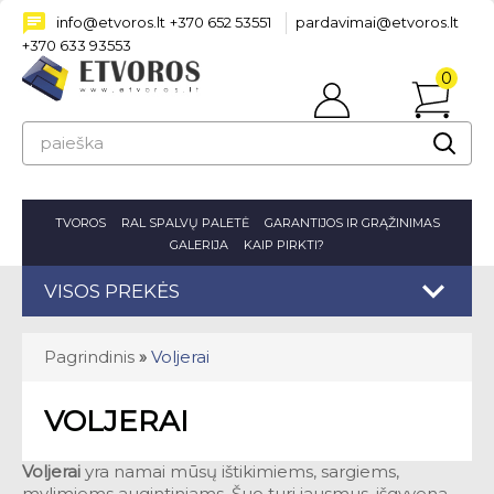
info@etvoros.lt
+370 652 53551
pardavimai@etvoros.lt
+370 633 93553
0
Prisijungti
prekė(s
-
0.00€
TVOROS
RAL SPALVŲ PALETĖ
GARANTIJOS IR GRĄŽINIMAS
GALERIJA
KAIP PIRKTI?
VISOS PREKĖS
Pagrindinis
»
Voljerai
VOLJERAI
Voljerai
yra namai mūsų ištikimiems, sargiems,
mylimiems augintiniams. Šuo turi jausmus, išgyvena