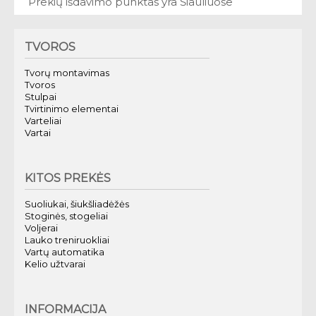
Prekių išdavimo punktas yra Šiauliuose
TVOROS
Tvorų montavimas
Tvoros
Stulpai
Tvirtinimo elementai
Varteliai
Vartai
KITOS PREKĖS
Suoliukai, šiukšliadėžės
Stoginės, stogeliai
Voljerai
Lauko treniruokliai
Vartų automatika
Kelio užtvarai
INFORMACIJA