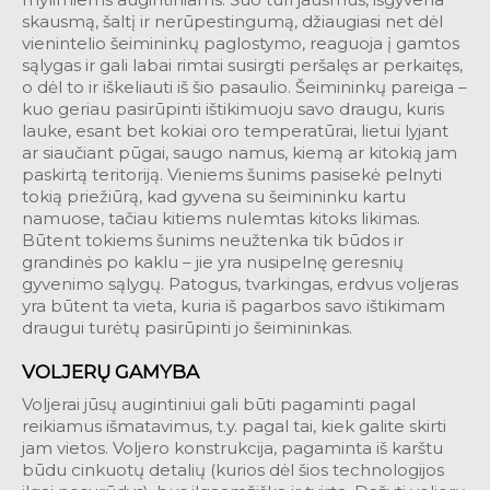
skausmą, šaltį ir nerūpestingumą, džiaugiasi net dėl
vienintelio šeimininkų paglostymo, reaguoja į gamtos
sąlygas ir gali labai rimtai susirgti peršalęs ar perkaitęs,
o dėl to ir iškeliauti iš šio pasaulio. Šeimininkų pareiga –
kuo geriau pasirūpinti ištikimuoju savo draugu, kuris
lauke, esant bet kokiai oro temperatūrai, lietui lyjant
ar siaučiant pūgai, saugo namus, kiemą ar kitokią jam
paskirtą teritoriją. Vieniems šunims pasisekė pelnyti
tokią priežiūrą, kad gyvena su šeimininku kartu
namuose, tačiau kitiems nulemtas kitoks likimas.
Būtent tokiems šunims neužtenka tik būdos ir
grandinės po kaklu – jie yra nusipelnę geresnių
gyvenimo sąlygų. Patogus, tvarkingas, erdvus voljeras
yra būtent ta vieta, kuria iš pagarbos savo ištikimam
draugui turėtų pasirūpinti jo šeimininkas.
VOLJERŲ GAMYBA
Voljerai jūsų augintiniui gali būti pagaminti pagal
reikiamus išmatavimus, t.y. pagal tai, kiek galite skirti
jam vietos. Voljero konstrukcija, pagaminta iš karštu
būdu cinkuotų detalių (kurios dėl šios technologijos