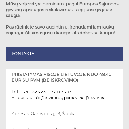
Mūsų voljerai yra gaminami pagal Europos Sąjungos
gyvūnų apsaugos reikalavimus, taigi juose jis jausis
saugiai.
Pasirūpinkite savo augintiniu, įrengdami jam jaukų
vojerą, ir ištikimas jūsų draugas atsidėkos su kaupu!
KONTAKTAI
PRISTATYMAS VISOJE LIETUVOJE NUO 48.40
EUR SU PVM (BE IŠKROVIMO)
Tel.:
,
+370 652 53551
+370 633 93553
El. paštas:
,
info@etvoros.lt
pardavimai@etvoros.lt
Adresas: Gamybos g. 3, Šiauliai