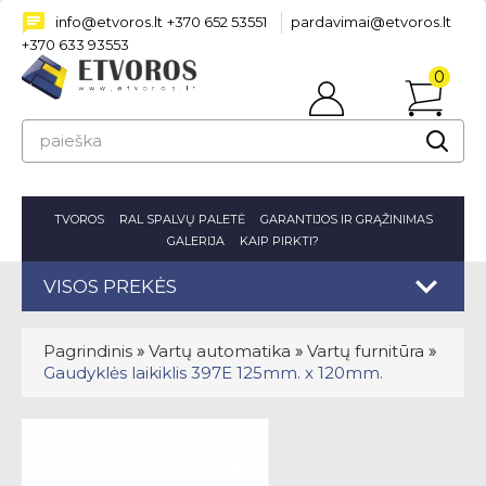
info@etvoros.lt
+370 652 53551
pardavimai@etvoros.lt
+370 633 93553
0
Prisijungti
prekė(s
-
0.00€
TVOROS
RAL SPALVŲ PALETĖ
GARANTIJOS IR GRĄŽINIMAS
GALERIJA
KAIP PIRKTI?
VISOS PREKĖS
Pagrindinis
»
Vartų automatika
»
Vartų furnitūra
»
Gaudyklės laikiklis 397E 125mm. x 120mm.