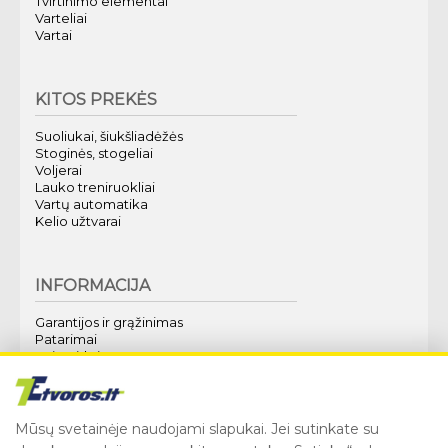
Tvirtinimo elementai
Varteliai
Vartai
KITOS PREKĖS
Suoliukai, šiukšliadėžės
Stoginės, stogeliai
Voljerai
Lauko treniruokliai
Vartų automatika
Kelio užtvarai
INFORMACIJA
Garantijos ir grąžinimas
Patarimai
Kaip pirkti?
Apie mus
Techninė specifikacija
Mūsų svetainėje naudojami slapukai. Jei sutinkate su