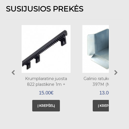
SUSIJUSIOS PREKĖS
Krumpliaratinė juosta
Galinio ratuko gaudykl
822 plastikine 1m +
397M (Mažas)
tvirtinimas apačioje
15.00€
13.00€
Į KREPŠELĮ
Į KREPŠELĮ