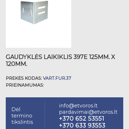
GAUDYKLĖS LAIKIKLIS 397E 125MM. X
120MM.
PREKĖS KODAS:
VART.FUR.37
PRIEINAMUMAS:
info@etvoros.lt
Dėl
pardavimai@etvoros.lt
termino
+370 652 53551
tikslintis
+370 633 93553