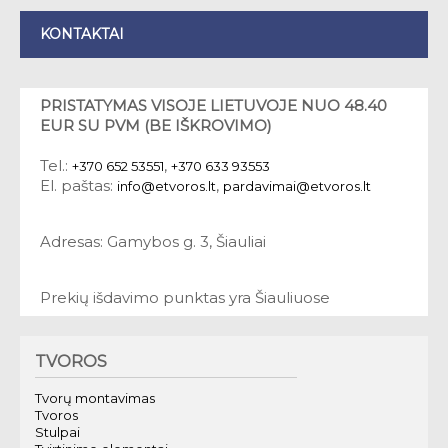
KONTAKTAI
PRISTATYMAS VISOJE LIETUVOJE NUO 48.40
EUR SU PVM (BE IŠKROVIMO)
Tel.:
,
+370 652 53551
+370 633 93553
El. paštas:
,
info@etvoros.lt
pardavimai@etvoros.lt
Adresas: Gamybos g. 3, Šiauliai
Prekių išdavimo punktas yra Šiauliuose
TVOROS
Tvorų montavimas
Tvoros
Stulpai