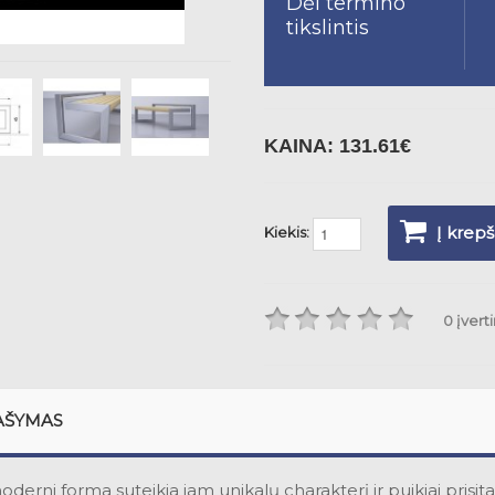
Dėl termino
tikslintis
KAINA:
131.61€
Į krepš
Kiekis:
0 įvert
AŠYMAS
derni forma suteikia jam unikalų charakterį ir puikiai prisit