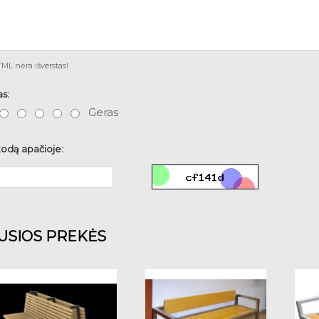
L nėra išverstas!
as:
Geras
kodą apačioje:
JUSIOS PREKĖS