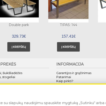
Double park
TIPAS: 144
329.73€
157.41€
Į KREPŠELĮ
Į KREPŠELĮ
 PREKĖS
INFORMACIJA
i, šiukšliadėžės
Garantijos ir grąžinimas
, stogeliai
Patarimai
Kaip pirkti?
eniruokliai
Apie mus
utomatika
Techninė specifikacija
tvarai
te su slapukų naudojimu spauskite mygtuką „Sutinku“ arba n