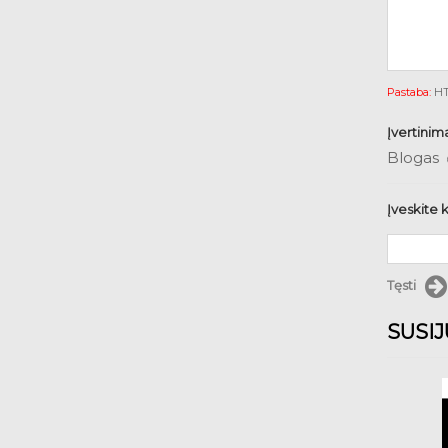
Pastaba:
HTM
Įvertinim
Blogas
Įveskite 
Tęsti
SUSI