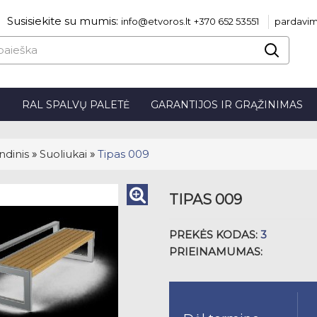
Susisiekite su mumis:
info@etvoros.lt
+370 652 53551
pardavim
S
RAL SPALVŲ PALETĖ
GARANTIJOS IR GRĄŽINIMAS
ndinis
»
Suoliukai
»
Tipas 009
TIPAS 009
PREKĖS KODAS:
3
PRIEINAMUMAS: