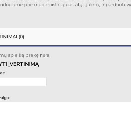
uojame prie modernistinių pastatų, galerijų ir parduotuvių,
TINIMAI (0)
imų apie šią prekę nėra.
TI ĮVERTINIMĄ
as:
alga: