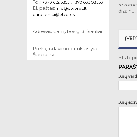
Tel.:
,
+370 652 53551
+370 633 93553
rekomend
El. paštas:
,
info@etvoros.lt
dizainui.
pardavimai@etvoros.lt
Adresas: Gamybos g. 3, Šiauliai
ĮVER
Prekių išdavimo punktas yra
Šiauliuose
Atsiliep
PARAŠY
Jūsų vard
Jūsų apžv