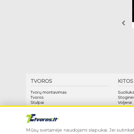
TVOROS
KITOS
Tvorų montavimas
Suoliuka
Tvoros
Stoginės
Stulpai
Voljerai
Tvirtinimo elementai
Lauko tr
Varteliai
Vartų a
Vartai
Kelio už
Mūsų svetainėje naudojami slapukai. Jei sutinka