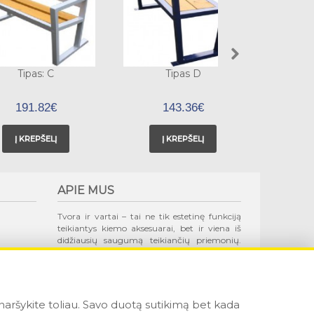
Tipas: C
Tipas D
Ti
191.82€
143.36€
Į KREPŠELĮ
Į KREPŠELĮ
Į
APIE MUS
Tvora ir vartai – tai ne tik estetinę funkciją
teikiantys kiemo aksesuarai, bet ir viena iš
didžiausių saugumą teikiančių priemonių.
Etvoros.lt gali visapusiškai prisidėti prie Jūsų
turto saugojimo, konsultuodami,
gamindami, montuodami įvairiausias tvoras
ir vartus pagal įmantriausius klientų
poreikius.
aršykite toliau. Savo duotą sutikimą bet kada