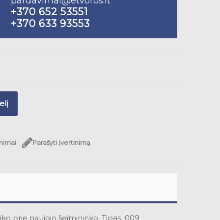
pardavimai@etvoros.lt
+370 652 53551
+370 633 93553
elį
inimai
Parašyti įvertinimą
aiko prie naujojo šeimininko. Tipas_009