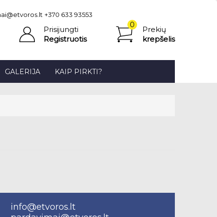
ai@etvoros.lt
+370 633 93553
0
Prisijungti
Prekių
prekė(s)
Registruotis
krepšelis
-
0.00€
GALERIJA
KAIP PIRKTI?
info@etvoros.lt