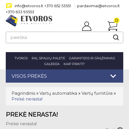
info@etvoros.lt
+370 652 53551
pardavimai@etvoros.lt
+370 633 93553
0
Prisijungti
prekė(s
-
0.00€
TVOROS
RAL SPALVŲ PALETĖ
GARANTIJOS IR GRĄŽINIMAS
GALERIJA
KAIP PIRKTI?
VISOS PREKĖS
Pagrindinis
»
Vartų automatika
»
Vartų furnitūra
»
Prekė nerasta!
PREKĖ NERASTA!
Prekė nerasta!