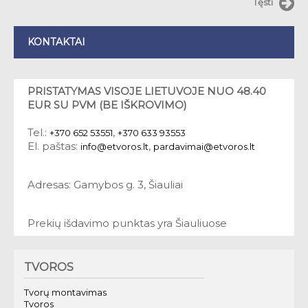
Tęsti
KONTAKTAI
PRISTATYMAS VISOJE LIETUVOJE NUO 48.40
EUR SU PVM (BE IŠKROVIMO)
Tel.:
,
+370 652 53551
+370 633 93553
El. paštas:
,
info@etvoros.lt
pardavimai@etvoros.lt
Adresas: Gamybos g. 3, Šiauliai
Prekių išdavimo punktas yra Šiauliuose
TVOROS
Tvorų montavimas
Tvoros