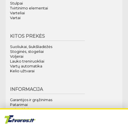
Stulpai
Tvirtinimo elementai
Varteliai
Vartai
KITOS PREKĖS
Suoliukai, šiukšliadėžės
Stoginės, stogeliai
Voljerai
Lauko treniruokliai
Vartų automatika
Kelio užtvarai
INFORMACIJA
Garantijos ir grąžinimas
Patarimai
Kaip pirkti?
Apie mus
Techninė specifikacija