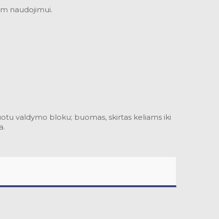
nam naudojimui.
uotu valdymo bloku; buomas, skirtas keliams iki
a.