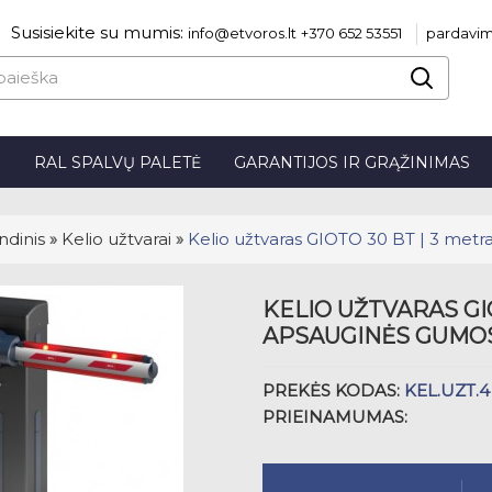
Susisiekite su mumis:
info@etvoros.lt
+370 652 53551
pardavim
S
RAL SPALVŲ PALETĖ
GARANTIJOS IR GRĄŽINIMAS
ndinis
»
Kelio užtvarai
»
Kelio užtvaras GIOTO 30 BT | 3 metr
KELIO UŽTVARAS GIO
APSAUGINĖS GUMO
PREKĖS KODAS:
KEL.UZT.4
PRIEINAMUMAS: