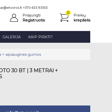
ai@etvoros.lt
+370 633 93553
0
Prisijungti
Prekių
prekė(s)
Registruotis
krepšelis
-
0.00€
GALERIJA
KAIP PIRKTI?
ai + apsauginės gumos
TO 30 BT | 3 METRAI +
S