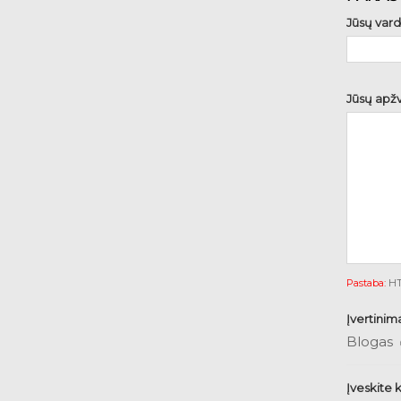
Jūsų vard
Jūsų apžv
Pastaba:
HTM
Įvertinim
Blogas
Įveskite 