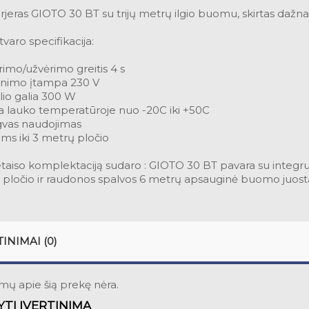
rjeras GIOTO 30 BT su trijų metrų ilgio buomu, skirtas daž
tvaro specifikacija:
rimo/užvėrimo greitis 4 s
inimo įtampa 230 V
klio galia 300 W
a lauko temperatūroje nuo -20C iki +50C
vas naudojimas
ams iki 3 metrų pločio
etaiso komplektaciją sudaro : GIOTO 30 BT pavara su integr
 pločio ir raudonos spalvos 6 metrų apsauginė buomo juost
TINIMAI (0)
imų apie šią prekę nėra.
TI ĮVERTINIMĄ