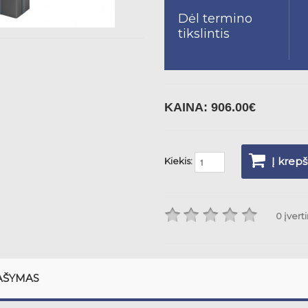
Dėl termino
tikslintis
KAINA:
906.00€
Į krepš
Kiekis:
0 įvert
AŠYMAS