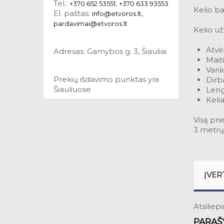
Tel.:
,
+370 652 53551
+370 633 93553
Kelio ba
El. paštas:
,
info@etvoros.lt
pardavimai@etvoros.lt
Kelio už
Atvė
Adresas: Gamybos g. 3, Šiauliai
Mait
Vari
Prekių išdavimo punktas yra
Dirb
Šiauliuose
Leng
Keli
Visą pri
3 metrų
ĮVER
Atsiliep
PARAŠY