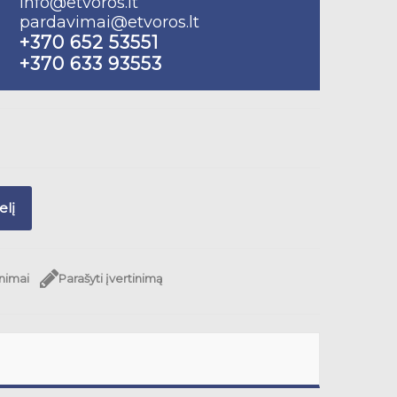
info@etvoros.lt
pardavimai@etvoros.lt
+370 652 53551
+370 633 93553
elį
inimai
Parašyti įvertinimą