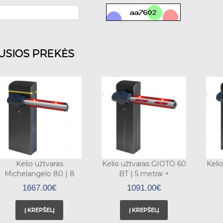
JUSIOS PREKĖS
Kelio užtvaras
Kelio užtvaras GIOTO 60
Keli
Michelangelo 80 | 8
BT | 5 metrai +
metrų + apsauginės
apsauginės gumos
1667.00€
1091.00€
buomo gumos
Į KREPŠELĮ
Į KREPŠELĮ