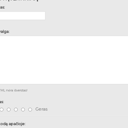
as:
alga:
L nėra išverstas!
as:
Geras
kodą apačioje: