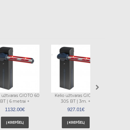
o užtvaras GIOTO 60
Kelio užtvaras GIOTO
Kelio 
BT | 6 metrai +
30S BT | 3m. +
60S B
apsauginė guma
apsauginės gumos
apsa
1132.00€
927.01€
1
Į KREPŠELĮ
Į KREPŠELĮ
Į