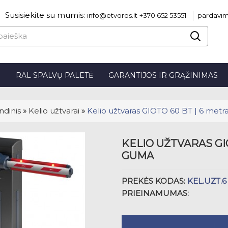
Susisiekite su mumis:
info@etvoros.lt
+370 652 53551
pardavim
S
RAL SPALVŲ PALETĖ
GARANTIJOS IR GRĄŽINIMAS
ndinis
»
Kelio užtvarai
»
Kelio užtvaras GIOTO 60 BT | 6 metr
KELIO UŽTVARAS GIO
GUMA
PREKĖS KODAS:
KEL.UZT.6
PRIEINAMUMAS: