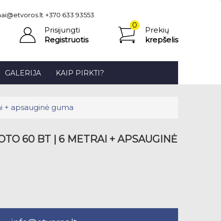
ai@etvoros.lt
+370 633 93553
0
Prisijungti
Prekių
prekė(s)
Registruotis
krepšelis
-
0.00€
GALERIJA
KAIP PIRKTI?
ai + apsauginė guma
TO 60 BT | 6 METRAI + APSAUGINĖ