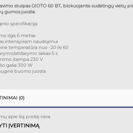
avimo stulpas GIOTO 60 BT, blokuojantis sudėtingų vietų pr
ų gumos juosta.
inio specifikacija:
o ilgis 6 metrai
tas intensyviam naudojimui
inė temperatūra nuo -20 iki 60
rymo/atidarymo laikas 5 s
inimo įtampa 230 V
klio galia 300 W
uginė buomo juosta
TINIMAI (0)
imų apie šią prekę nėra.
TI ĮVERTINIMĄ