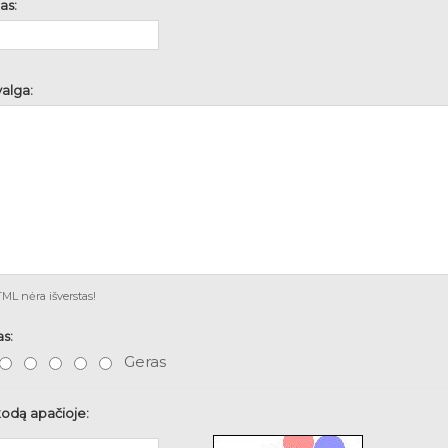
as:
alga:
L nėra išverstas!
as:
Geras
kodą apačioje: