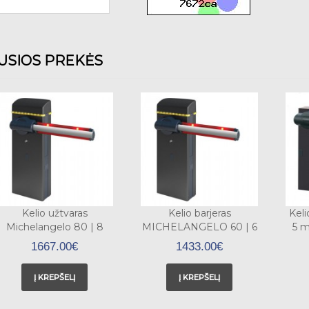
JUSIOS PREKĖS
Kelio užtvaras
Kelio barjeras
Keli
Michelangelo 80 | 8
MICHELANGELO 60 | 6
5 m
metrų + apsauginės
metrų + apsauginės
1667.00€
1433.00€
buomo gumos
gumos
Į KREPŠELĮ
Į KREPŠELĮ