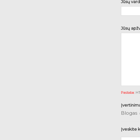
Jūsų vard
Jūsų apžv
Pastaba:
HTM
Įvertinim
Blogas
Įveskite 