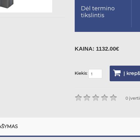
Dėl termino
tikslintis
KAINA:
1132.00€
Į krepš
Kiekis:
0 įvert
AŠYMAS