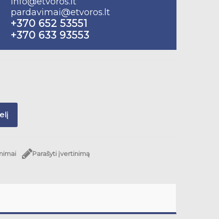
info@etvoros.lt
pardavimai@etvoros.lt
+370 652 53551
+370 633 93553
elį
inimai
Parašyti įvertinimą