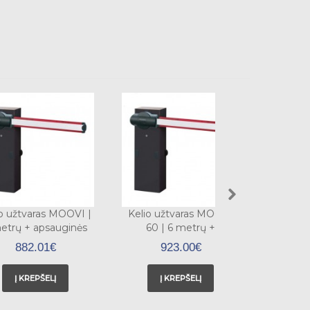
o užtvaras MOOVI |
Kelio užtvaras MOOVI
Kelio už
etrų + apsauginės
60 | 6 metrų +
BT |
gumos
apsauginės gumos
apsau
882.01€
923.00€
1
Į KREPŠELĮ
Į KREPŠELĮ
Į