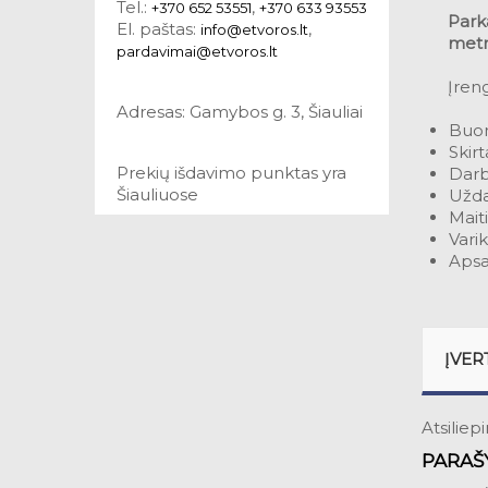
Tel.:
,
+370 652 53551
+370 633 93553
Park
El. paštas:
,
info@etvoros.lt
metr
pardavimai@etvoros.lt
Įreng
Adresas: Gamybos g. 3, Šiauliai
Buom
Skir
Prekių išdavimo punktas yra
Darb
Šiauliuose
Užda
Mait
Vari
Apsa
ĮVER
Atsiliep
PARAŠY